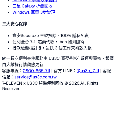
三星 Galaxy 折疊回收
Windows 筆電 3步變現
三大安心保障
資安
Securaze 軍規抹除，100% 隱私免責
便利
全台 7-11 超商代收，ibon 隨到隨寄
撥款
驗機核對後，最快 3 個工作天撥款入帳
統一超商便利寄件服務由 US3C (優勢科技) 營運與覆核，報價
由大數據行情動態更新。
客服專線：
0800-866-711
| 官方 LINE：
@us3c_7-11
| 客服
信箱：
service@us3c.com.tw
7-ELEVEN x US3C 舊機便利回收 © 2026.
All Rights
Reserved.