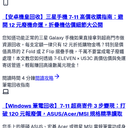
【安卓機皇回收】三星手機 7-11 高價收購指南：避
開 12 元廢機命運，折疊機估價細節大公開
您知道功能正常的三星 Galaxy 手機如果直接拿到超商門市做
資源回收，每支定額一律只有 12 元折抵購物金嗎？特別是價
值高昂的 Z Fold 或 Z Flip 摺疊手機，千萬不要當成電子廢鐵
處理！本文教您如何透過 7-ELEVEN × US3C 高價估價與免運
寄送管道，輕鬆賺回高達數萬元現金！
閱讀時間
4 分鐘
閱讀攻略
筆電回收指南
【Windows 筆電回收】7-11 超商寄件 3 步變現：打
破 120 元報廢價，ASUS/Acer/MSI 規格精準讀取
您手上的華碩 ASUS、宏碁 Acer 或微星 MSI 電競筆電功成身