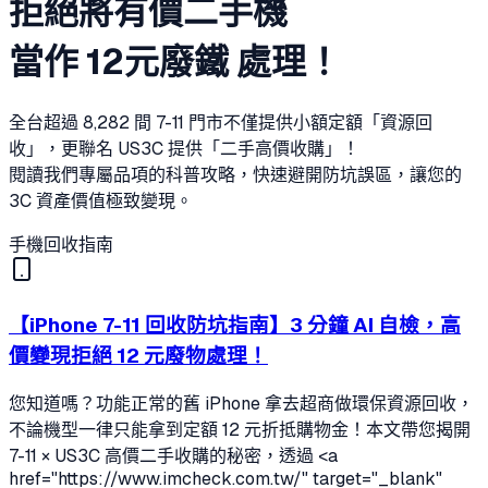
拒絕將有價二手機
當作
12元廢鐵
處理！
全台超過 8,282 間 7-11 門市不僅提供小額定額「資源回
收」，更聯名 US3C 提供「二手高價收購」！
閱讀我們專屬品項的科普攻略，快速避開防坑誤區，讓您的
3C 資產價值極致變現。
手機回收指南
【iPhone 7-11 回收防坑指南】3 分鐘 AI 自檢，高
價變現拒絕 12 元廢物處理！
您知道嗎？功能正常的舊 iPhone 拿去超商做環保資源回收，
不論機型一律只能拿到定額 12 元折抵購物金！本文帶您揭開
7-11 × US3C 高價二手收購的秘密，透過 <a
href="https://www.imcheck.com.tw/" target="_blank"