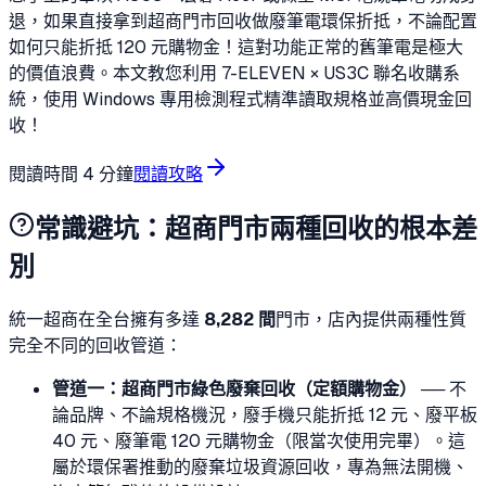
退，如果直接拿到超商門市回收做廢筆電環保折抵，不論配置
如何只能折抵 120 元購物金！這對功能正常的舊筆電是極大
的價值浪費。本文教您利用 7-ELEVEN × US3C 聯名收購系
統，使用 Windows 專用檢測程式精準讀取規格並高價現金回
收！
閱讀時間
4 分鐘
閱讀攻略
常識避坑：超商門市兩種回收的根本差
別
統一超商在全台擁有多達
8,282 間
門市，店內提供兩種性質
完全不同的回收管道：
管道一：超商門市綠色廢棄回收（定額購物金）
── 不
論品牌、不論規格機況，廢手機只能折抵 12 元、廢平板
40 元、廢筆電 120 元購物金（限當次使用完畢）。這
屬於環保署推動的廢棄垃圾資源回收，專為無法開機、