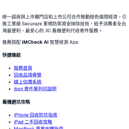
統一超商與上市櫃門店和上市公司合作推動綠色循環經濟，引
進工業級 Securaze 軍規防禦資安抹除技術，給予消費者全台
灣最便利、最安心的 3C 舊機便利代收寄件服務。
推薦搭配
iMCheck AI
智慧檢測 App
快捷連結
服務首頁
回收品項導覽
線上估價系統
ibon 寄件單列印說明
舊機避坑攻略
iPhone 回收防坑指南
iPad 二手回收攻略
MacBook 專業收購指南