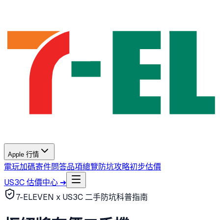
Apple 行情
電玩加碼
寄件問答
品項總覽
防坑攻略
初步估價
US3C 估價中心 ➔
7-ELEVEN x US3C 二手防坑科普指南