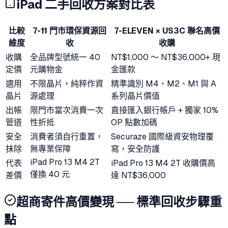
iPad 二手回收方案對比表
比較
7-11 門市環保資源回
7-ELEVEN × US3C 聯名高價
維度
收
收購
收購
全品牌型號統一 40
NT$1,000 ～ NT$36,000+ 現
定價
元購物金
金匯款
適用
不限晶片，純粹作資
精準識別 M4、M2、M1 與 A
晶片
源處理
系列晶片價值
出帳
限門市當次消費一次
直接匯入銀行帳戶 + 獨家 10%
管道
性折抵
OP 點數加碼
安全
消費者須自行重置，
Securaze 國際級資安物理覆
抹除
無專業保障
寫，安全防護
iPad Pro 13 M4 2T
代表
iPad Pro 13 M4 2T 收購價高
僅換 40 元
差價
達 NT$36,000
超商寄件高價變現 ── 標準回收步驟重
點