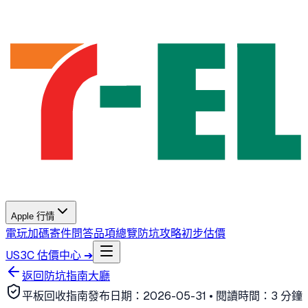
Apple 行情
電玩加碼
寄件問答
品項總覽
防坑攻略
初步估價
US3C 估價中心 ➔
返回防坑指南大廳
平板回收指南
發布日期：
2026-05-31
• 閱讀時間：
3 分鐘