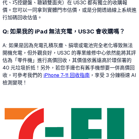
代、巧控鍵盤、聰穎雙面夾）在 US3C 都有獨立的收購報
價。您可以一同拿到實體門市估價，或是分開透過線上系統進
行加碼回收估值。
Q:
如果我的 iPad 無法充電，US3C 會收購嗎？
A: 如果是因為充電孔積灰塵、損壞或電池完全老化導致無法
開機充電，但外觀良好，US3C 的專業維修中心依然能將其評
估為「零件機」進行高價回收，其價值依舊遠高於環保署的
40 元垃圾折抵！另外，若您手邊也有舊手機想要一併高價回
收，可參考我們的
iPhone 7-11 回收指南
，享受 3 分鐘極速 AI
檢測變現！