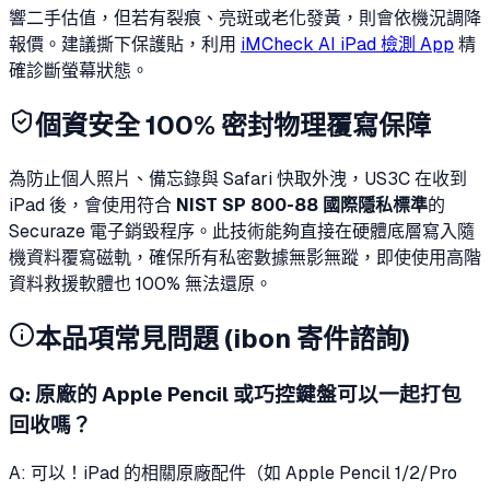
響二手估值，但若有裂痕、亮斑或老化發黃，則會依機況調降
報價。建議撕下保護貼，利用
iMCheck AI iPad 檢測 App
精
確診斷螢幕狀態。
個資安全 100% 密封物理覆寫保障
為防止個人照片、備忘錄與 Safari 快取外洩，US3C 在收到
iPad 後，會使用符合
NIST SP 800-88 國際隱私標準
的
Securaze 電子銷毀程序。此技術能夠直接在硬體底層寫入隨
機資料覆寫磁軌，確保所有私密數據無影無蹤，即使使用高階
資料救援軟體也 100% 無法還原。
本品項常見問題 (ibon 寄件諮詢)
Q:
原廠的 Apple Pencil 或巧控鍵盤可以一起打包
回收嗎？
A: 可以！iPad 的相關原廠配件（如 Apple Pencil 1/2/Pro