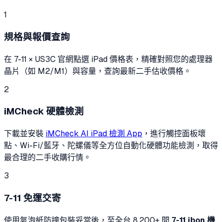
1
規格與報價查詢
在 7-11 × US3C 官網點選 iPad 價格表，精確對照您的處理器
晶片（如 M2/M1）與容量，查詢最新二手估收價格。
2
iMCheck 硬體檢測
下載並安裝
iMCheck AI iPad 檢測 App
，進行觸控面板壞
點、Wi-Fi/藍牙、陀螺儀等全方位自動化硬體功能檢測，取得
最合理的二手收購行情。
3
7-11 免運交寄
使用氣泡紙防撞包裝妥當後，至全台 8,200+ 間
7-11 ibon 機