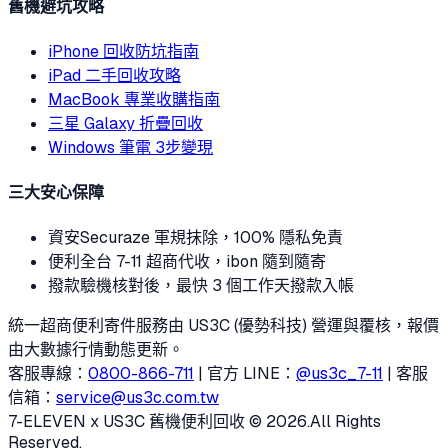
舊機避坑攻略
iPhone 回收防坑指南
iPad 二手回收攻略
MacBook 專業收購指南
三星 Galaxy 折疊回收
Windows 筆電 3步變現
三大安心保障
資安
Securaze 軍規抹除，100% 隱私免責
便利
全台 7-11 超商代收，ibon 隨到隨寄
撥款
驗機核對後，最快 3 個工作天撥款入帳
統一超商便利寄件服務由 US3C (優勢科技) 營運與覆核，報價
由大數據行情動態更新。
客服專線：
0800-866-711
| 官方 LINE：
@us3c_7-11
| 客服
信箱：
service@us3c.com.tw
7-ELEVEN x US3C 舊機便利回收 © 2026.
All Rights
Reserved.