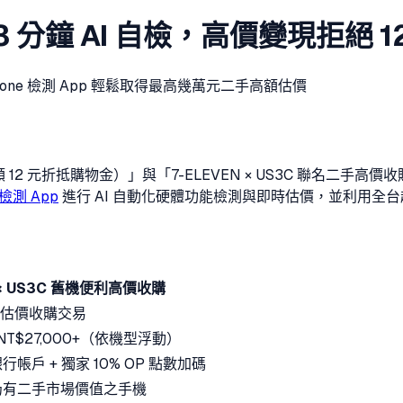
南】3 分鐘 AI 自檢，高價變現拒絕 
hone 檢測 App 輕鬆取得最高幾萬元二手高額估價
12 元折抵購物金）」與「7-ELEVEN × US3C 聯名二手高
e 檢測 App
進行 AI 自動化硬體功能檢測與即時估價，並利用全台超過 8
1 × US3C 舊機便利高價收購
二手估價收購交易
 NT$27,000+（依機型浮動）
帳戶 + 獨家 10% OP 點數加碼
仍有二手市場價值之手機