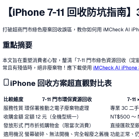
【iPhone 7-11 回收防坑指
打破超商門市綠色廢棄回收誤區，教你如何用 iMCheck AI iP
重點摘要
本文旨在重塑消費者心智，釐清「7-11 門市綠色資源回收（定額 
常且有殘值時，絕非廢棄物！應下載使用
iMCheck AI iPhon
iPhone 回收方案超直觀對比表
比較維度
7-11 門市環保資源回收
7-1
服務性質
環保署推動之電子廢棄物處理
專業 3C 
收購金額
定額 12 元（全機型統一）
NT$500 ～
發放形式
門市折抵購物金（限當次消費）
直接匯款至銀行
適用機況
螢幕破碎、無法開機、完全報廢之舊機
功能正常、