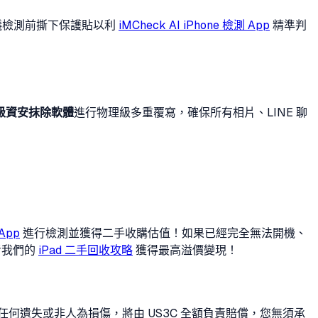
建議檢測前撕下保護貼以利
iMCheck AI iPhone 檢測 App
精準判
軍規級資安抹除軟體
進行物理級多重覆寫，確保所有相片、LINE 聊
 App
進行檢測並獲得二手收購估值！如果已經完全無法開機、
考我們的
iPad 二手回收攻略
獲得最高溢價變現！
何遺失或非人為損傷，將由 US3C 全額負責賠償，您無須承