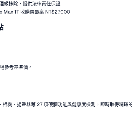
e 物理級抹除，提供法律責任保證
Pro Max 1T 收購價最高 NT$27,000
點
最新市場參考基準價。
螢幕、相機、揚聲器等 27 項硬體功能與健康度檢測，即時取得精