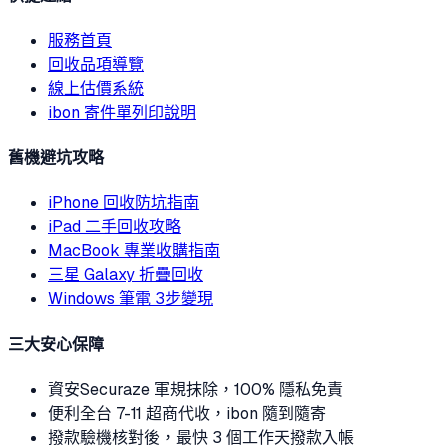
服務首頁
回收品項導覽
線上估價系統
ibon 寄件單列印說明
舊機避坑攻略
iPhone 回收防坑指南
iPad 二手回收攻略
MacBook 專業收購指南
三星 Galaxy 折疊回收
Windows 筆電 3步變現
三大安心保障
資安
Securaze 軍規抹除，100% 隱私免責
便利
全台 7-11 超商代收，ibon 隨到隨寄
撥款
驗機核對後，最快 3 個工作天撥款入帳