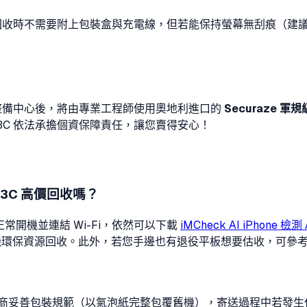
高。回收時不需要附上包裝盒與充電線，但若能保持螢幕無刮痕（
e 抵達整備中心後，將由專業工程師使用奧地利進口的
Securaze 
3C 依法承擔個資保障責任，讓您賣得安心！
US3C 高價回收嗎？
正常開機並連結 Wi-Fi，依然可以下載
iMCheck AI iPhone 檢測
 元廢機環保資源回收。此外，若您手邊也有退役平板想要估收，可參
商妥善包裝規範（以氣泡紙完整包覆舊機），寄送過程中若發生任