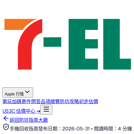
Apple 行情
電玩加碼
寄件問答
品項總覽
防坑攻略
初步估價
US3C 估價中心 ➔
返回防坑指南大廳
手機回收指南
發布日期：
2026-05-31
• 閱讀時間：
4 分鐘