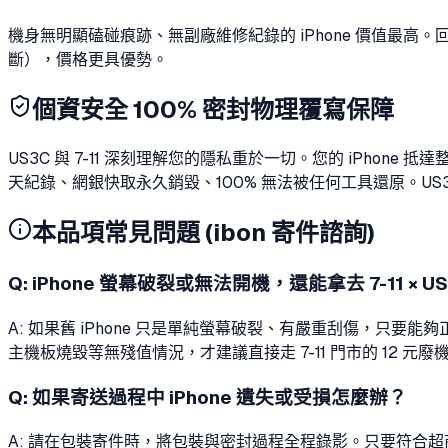
機身無明顯磕碰痕跡、無副廠維修紀錄的 iPhone 價值最
斷），價格更具優勢。
個資安全 100% 密封物理覆寫保障
US3C 與 7-11 深刻理解您的隱私重於一切。您的 iPhon
天紀錄、網銀快取永久銷毀、100% 無法被任何工具還原。US
本品項常見問題 (ibon 寄件諮詢)
Q:
iPhone 螢幕破裂或無法開機，還能拿去 7-11 × 
A: 如果舊 iPhone 只是單純螢幕破裂、有嚴重刮傷，只要能夠
主機板燒毀等無殘值情況，才建議直接走 7-11 門市的 12
Q:
如果寄送過程中 iPhone 遺失或受損怎麼辦？
A: 請在包裝寄件時，將包裝與密封過程全程錄影。只要符合超