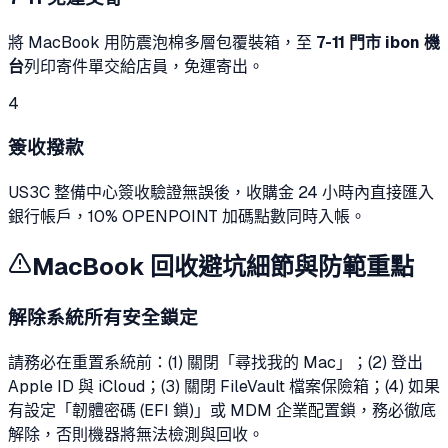
將 MacBook 用防震泡棉多層包覆裝箱，至
7-11 門市 ibon 機
台
列印寄件單交給店員，免運寄出。
4
簽收撥款
US3C 整備中心簽收驗證無誤後，收購金 24 小時內直接匯入
銀行帳戶，10% OPENPOINT 加碼點數同時入帳。
MacBook 回收避坑細節與防範重點
解除系統所有安全鎖定
請務必在重置系統前：(1) 關閉「尋找我的 Mac」；(2) 登出
Apple ID 與 iCloud；(3) 關閉 FileVault 檔案保險箱；(4) 如果
有設定「韌體密碼 (EFI 鎖)」或 MDM 企業配置鎖，務必徹底
解除，否則機器將無法檢測與回收。