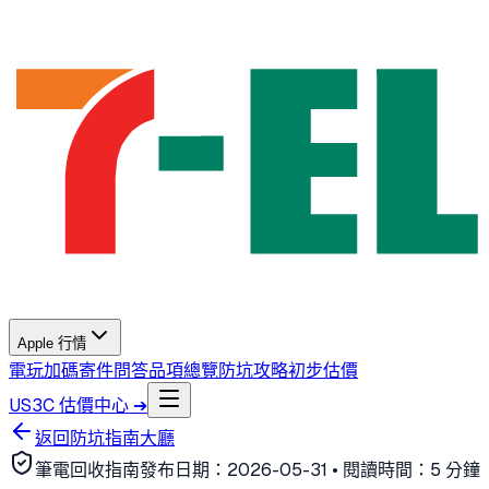
Apple 行情
電玩加碼
寄件問答
品項總覽
防坑攻略
初步估價
US3C 估價中心 ➔
返回防坑指南大廳
筆電回收指南
發布日期：
2026-05-31
• 閱讀時間：
5 分鐘