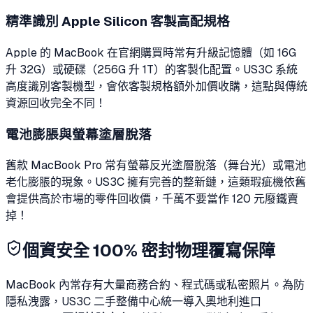
精準識別 Apple Silicon 客製高配規格
Apple 的 MacBook 在官網購買時常有升級記憶體（如 16G
升 32G）或硬碟（256G 升 1T）的客製化配置。US3C 系統
高度識別客製機型，會依客製規格額外加價收購，這點與傳統
資源回收完全不同！
電池膨脹與螢幕塗層脫落
舊款 MacBook Pro 常有螢幕反光塗層脫落（舞台光）或電池
老化膨脹的現象。US3C 擁有完善的整新鏈，這類瑕疵機依舊
會提供高於市場的零件回收價，千萬不要當作 120 元廢鐵賣
掉！
個資安全 100% 密封物理覆寫保障
MacBook 內常存有大量商務合約、程式碼或私密照片。為防
隱私洩露，US3C 二手整備中心統一導入奧地利進口