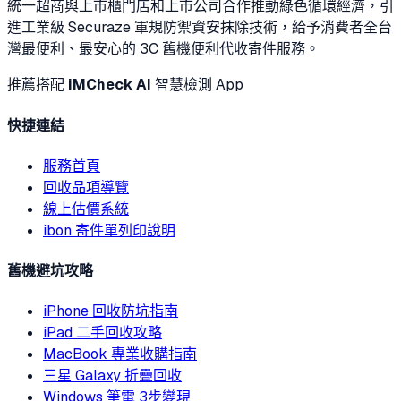
統一超商與上市櫃門店和上市公司合作推動綠色循環經濟，引
進工業級 Securaze 軍規防禦資安抹除技術，給予消費者全台
灣最便利、最安心的 3C 舊機便利代收寄件服務。
推薦搭配
iMCheck AI
智慧檢測 App
快捷連結
服務首頁
回收品項導覽
線上估價系統
ibon 寄件單列印說明
舊機避坑攻略
iPhone 回收防坑指南
iPad 二手回收攻略
MacBook 專業收購指南
三星 Galaxy 折疊回收
Windows 筆電 3步變現