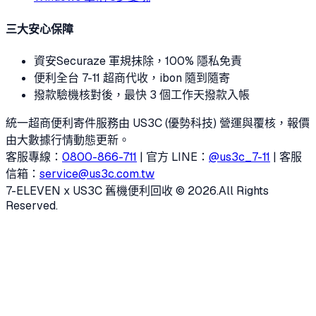
三大安心保障
資安
Securaze 軍規抹除，100% 隱私免責
便利
全台 7-11 超商代收，ibon 隨到隨寄
撥款
驗機核對後，最快 3 個工作天撥款入帳
統一超商便利寄件服務由 US3C (優勢科技) 營運與覆核，報價
由大數據行情動態更新。
客服專線：
0800-866-711
| 官方 LINE：
@us3c_7-11
| 客服
信箱：
service@us3c.com.tw
7-ELEVEN x US3C 舊機便利回收 © 2026.
All Rights
Reserved.