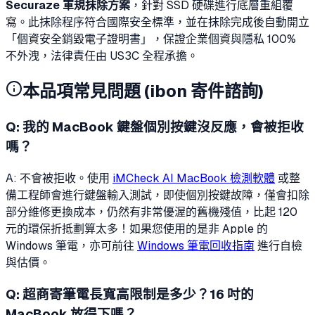
Securaze 軍規抹除方案
，針對 SSD 硬碟進行底層重組覆
寫。此抹除程序符合國際安全標準，並在抹除完成後自動開立
「個資安全銷毀電子證明書」，保證企業個資與隱私 100%
不外洩，法律責任由 US3C 全程承擔。
本品項常見問題 (ibon 寄件諮詢)
Q:
我的 MacBook 鍵盤個別按鍵沒反應，會被拒收
嗎？
A: 不會被拒收。使用
iMCheck AI MacBook 檢測軟體
或整
備工程師會進行鍵盤輸入測試，即使個別按鍵故障，僅會扣除
部分維修更換成本，仍然有非常優渥的舊機殘值，比起 120
元的環保折抵劃算太多！如果您使用的是非 Apple 的
Windows 筆電，亦可前往
Windows 筆電回收指南
進行自檢
與估價。
Q:
超商寄筆電長寬高限制是多少？16 吋的
MacBook 放得下嗎？