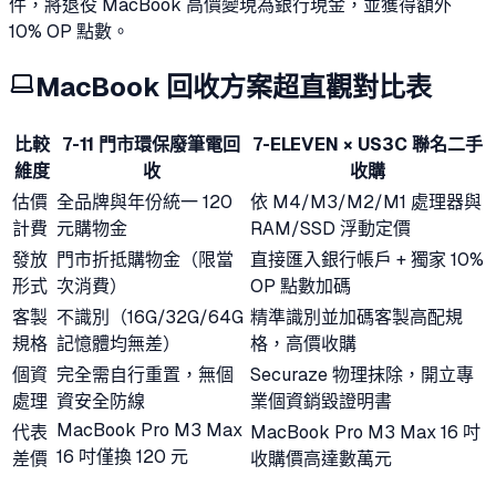
件，將退役 MacBook 高價變現為銀行現金，並獲得額外
10% OP 點數。
MacBook 回收方案超直觀對比表
比較
7-11 門市環保廢筆電回
7-ELEVEN × US3C 聯名二手
維度
收
收購
估價
全品牌與年份統一 120
依 M4/M3/M2/M1 處理器與
計費
元購物金
RAM/SSD 浮動定價
發放
門市折抵購物金（限當
直接匯入銀行帳戶 + 獨家 10%
形式
次消費）
OP 點數加碼
客製
不識別（16G/32G/64G
精準識別並加碼客製高配規
規格
記憶體均無差）
格，高價收購
個資
完全需自行重置，無個
Securaze 物理抹除，開立專
處理
資安全防線
業個資銷毀證明書
MacBook Pro M3 Max
代表
MacBook Pro M3 Max 16 吋
16 吋僅換 120 元
差價
收購價高達數萬元