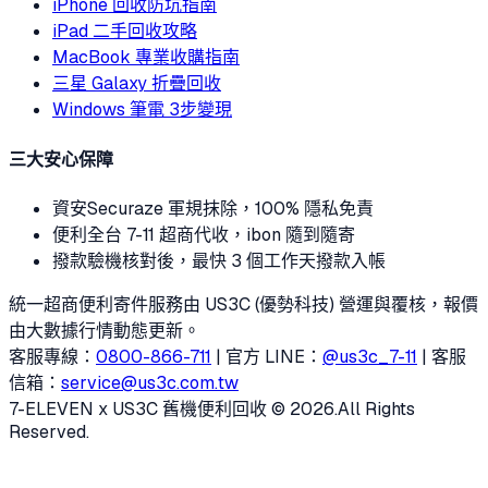
iPhone 回收防坑指南
iPad 二手回收攻略
MacBook 專業收購指南
三星 Galaxy 折疊回收
Windows 筆電 3步變現
三大安心保障
資安
Securaze 軍規抹除，100% 隱私免責
便利
全台 7-11 超商代收，ibon 隨到隨寄
撥款
驗機核對後，最快 3 個工作天撥款入帳
統一超商便利寄件服務由 US3C (優勢科技) 營運與覆核，報價
由大數據行情動態更新。
客服專線：
0800-866-711
| 官方 LINE：
@us3c_7-11
| 客服
信箱：
service@us3c.com.tw
7-ELEVEN x US3C 舊機便利回收 © 2026.
All Rights
Reserved.