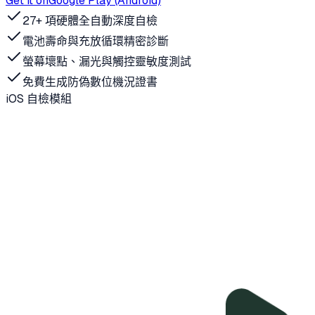
Get it on
Google Play (Android)
27+ 項硬體全自動深度自檢
電池壽命與充放循環精密診斷
螢幕壞點、漏光與觸控靈敏度測試
免費生成防偽數位機況證書
iOS 自檢模組