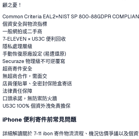
顧之憂！
Common Criteria EAL2+
NIST SP 800-88
GDPR COMPLIAN
個資安全與物流指標
一般網拍或二手商
7-ELEVEN × US3C 便利回收
隱私處理層級
手動恢復原廠設定 (易遭還原)
Securaze 物理級不可逆覆寫
超商寄件安全
無超商合作，需面交
店員僅貼單、全密封保險盒寄送
法律責任保障
口頭承諾，無防禦防火牆
US3C 100% 個資外洩免責擔保
iPhone
便利寄件前常見問題
詳細解讀關於 7-11 ibon 寄件物流流程、機況估價爭議以及個