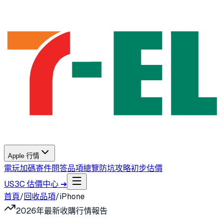
Apple 行情
電玩加碼
寄件問答
品項總覽
防坑攻略
初步估價
US3C 估價中心 ➔
首頁
/
回收品項
/
iPhone
2026年最新收購行情報告