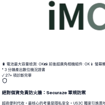
🔋 電池最大容量檢測: OK
📸 前後超廣角相機組件: OK
📱 螢幕
* 3 分鐘產出數位機況證書
✓ 27+ 項診斷完畢
絕對個資免責防火牆：Securaze 軍規防禦
超商便利代收，最核心的考量是隱私安全。US3C 獨家引進奧地