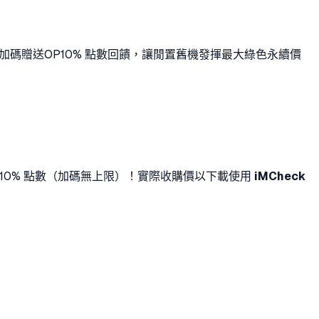
家加碼贈送
OP
10% 點數回饋
，讓閒置舊機發揮最大綠色永續價
10% 點數
（加碼無上限）！實際收購價以下載使用
iMCheck