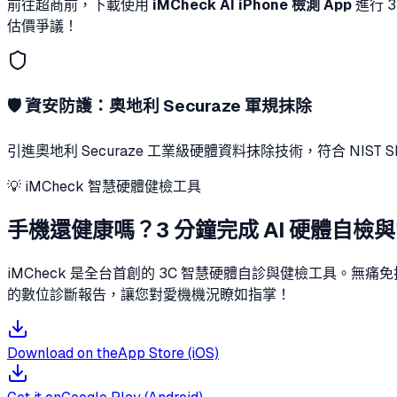
前往超商前，下載使用
iMCheck AI iPhone 檢測 App
進行 
估價爭議！
🛡️ 資安防護：奧地利 Securaze 軍規抹除
引進奧地利 Securaze 工業級硬體資料抹除技術，符合 NI
💡 iMCheck 智慧硬體健檢工具
手機還健康嗎？3 分鐘完成 AI 硬體自檢
iMCheck 是全台首創的 3C 智慧硬體自診與健檢工具。
的數位診斷報告，讓您對愛機機況瞭如指掌！
Download on the
App Store (iOS)