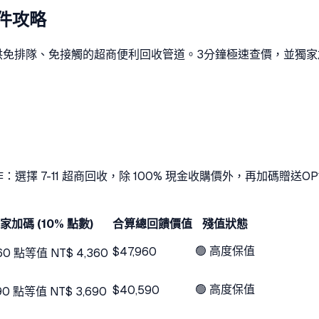
寄件攻略
LEVEN 提供免排隊、免接觸的超商便利回收管道。3分鐘極速查價，並獨
作：選擇 7-11 超商回收，除 100% 現金收購價外，再加碼贈送
OP
 獨家加碼 (10% 點數)
合算總回饋價值
殘值狀態
🟢 高度保值
$47,960
60
點
等值 NT$
4,360
🟢 高度保值
$40,590
90
點
等值 NT$
3,690