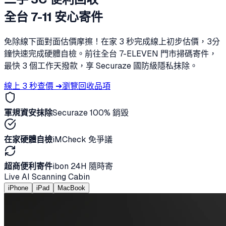
全台 7-11 安心寄件
免除線下面對面估價摩擦！在家 3 秒完成線上初步估價，3分
鐘快速完成硬體自檢。前往全台 7-ELEVEN 門市掃碼寄件，
最快 3 個工作天撥款，享 Securaze 國防級隱私抹除。
線上 3 秒查價 ➔
瀏覽回收品項
軍規資安抹除
Securaze 100% 銷毀
在家硬體自檢
iMCheck 免爭議
超商便利寄件
ibon 24H 隨時寄
Live AI Scanning Cabin
iPhone
iPad
MacBook