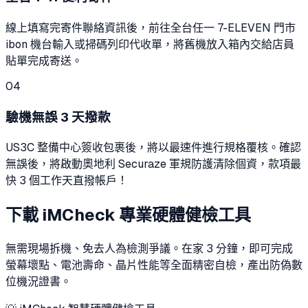
線上填寫完寄件聯絡資訊後，前往全台任一 7-ELEVEN 門市
ibon 機台輸入或掃碼列印代收單，將舊機放入箱內交給店員
貼單完成寄送。
04
驗機無誤 3 天撥款
US3C 整備中心簽收包裹後，將以最速件進行規格覆核。確認
無誤後，將啟動奧地利 Securaze 軍規防護清除個資，款項最
快 3 個工作天直撥帳戶！
下載 iMCheck 專業硬體健檢工具
無需現場拆機、免去人為檢測爭議。在家 3 分鐘，即可完成
螢幕壞點、電池壽命、晶片性能等全面精密自檢，產出防偽數
位機況證書。