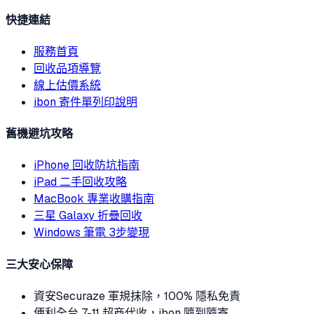
快捷連結
服務首頁
回收品項導覽
線上估價系統
ibon 寄件單列印說明
舊機避坑攻略
iPhone 回收防坑指南
iPad 二手回收攻略
MacBook 專業收購指南
三星 Galaxy 折疊回收
Windows 筆電 3步變現
三大安心保障
資安
Securaze 軍規抹除，100% 隱私免責
便利
全台 7-11 超商代收，ibon 隨到隨寄