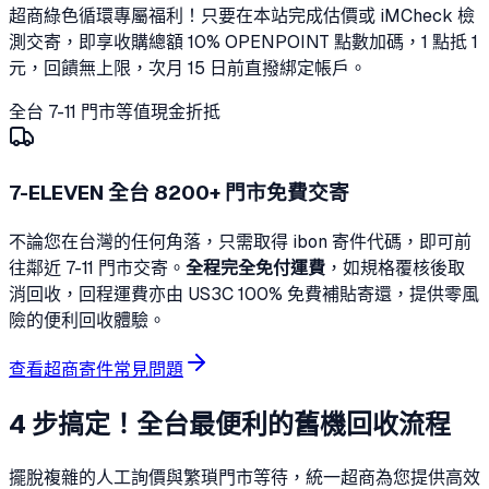
超商綠色循環專屬福利！只要在本站完成估價或 iMCheck 檢
測交寄，即享收購總額 10% OPENPOINT 點數加碼，1 點抵 1
元，回饋無上限，次月 15 日前直撥綁定帳戶。
全台 7-11 門市等值現金折抵
7-ELEVEN 全台 8200+ 門市免費交寄
不論您在台灣的任何角落，只需取得 ibon 寄件代碼，即可前
往鄰近 7-11 門市交寄。
全程完全免付運費
，如規格覆核後取
消回收，回程運費亦由 US3C 100% 免費補貼寄還，提供零風
險的便利回收體驗。
查看超商寄件常見問題
4 步搞定！全台最便利的舊機回收流程
擺脫複雜的人工詢價與繁瑣門市等待，統一超商為您提供高效