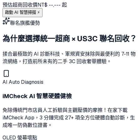
預估超商回收價
NT$ --,--- 起
啟動 AI 智慧掃描 ⚡
聯名旗艦優勢
為什麼選擇統一超商 × US3C 聯名回收？
揉合最極致的 AI 診斷科技、軍規資安抹除與最便利的 7-11 物
流網絡，打造前所未有的二手 3C 回收奢華體驗。
AI Auto Diagnosis
iMCheck AI 智慧硬體健檢
免除傳統門市店員人工拆驗與主觀壓價的摩擦！在家下載
iMCheck App，3 分鐘完成 27+ 項全方位硬體自動診斷，生
成唯一防偽數位證書。
OLED 螢幕壞點