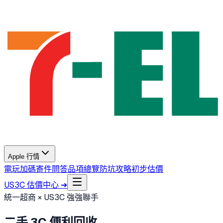
Apple 行情
電玩加碼
寄件問答
品項總覽
防坑攻略
初步估價
US3C 估價中心 ➔
統一超商 × US3C 強強聯手
二手 3C 便利回收