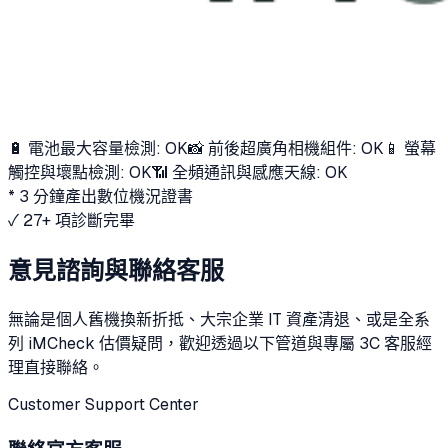
🔋 電池最大容量檢測: OK
📸 前後超廣角相機組件: OK
📱 螢幕
觸控與壞點檢測: OK
📶 全頻通訊與感應天線: OK
* 3 分鐘產出數位機況證書
✓ 27+ 項診斷完畢
意見諮詢與聯絡客服
無論是個人舊機換新折抵、大宗企業 IT 資產清退、或是全系
列 iMCheck 估價疑問，歡迎透過以下管道與專屬 3C 客服經
理直接聯絡。
Customer Support Center