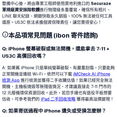
整備中心後，將由專業工程師使用奧地利進口的
Securaze
軍規級資安抹除軟體
進行物理級多重覆寫，確保所有相片、
LINE 聊天紀錄、網銀快取永久銷毀、100% 無法被任何工具
還原。US3C 依法承擔個資保障責任，讓您賣得安心！
本品項常見問題 (ibon 寄件諮詢)
Q:
iPhone 螢幕破裂或無法開機，還能拿去 7-11 ×
US3C 高價回收嗎？
A: 如果舊 iPhone 只是單純螢幕破裂、有嚴重刮傷，只要能夠
正常開機並連結 Wi-Fi，依然可以下載
iMCheck AI iPhone
檢測 App
進行檢測並獲得二手收購估值！如果已經完全無法
開機、主機板燒毀等無殘值情況，才建議直接走 7-11 門市的
12 元廢機環保資源回收。此外，若您手邊也有退役平板想要
估收，可參考我們的
iPad 二手回收攻略
獲得最高溢價變現！
Q:
如果寄送過程中 iPhone 遺失或受損怎麼辦？