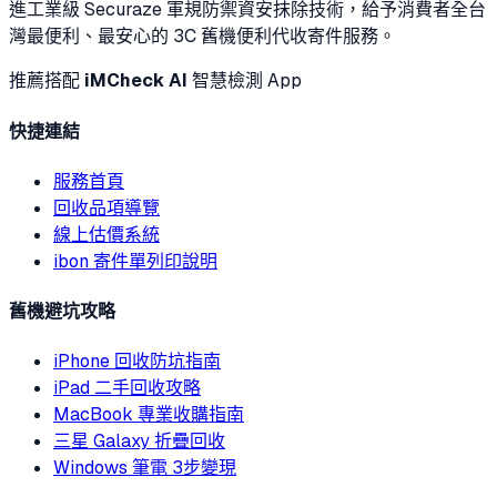
進工業級 Securaze 軍規防禦資安抹除技術，給予消費者全台
灣最便利、最安心的 3C 舊機便利代收寄件服務。
推薦搭配
iMCheck AI
智慧檢測 App
快捷連結
服務首頁
回收品項導覽
線上估價系統
ibon 寄件單列印說明
舊機避坑攻略
iPhone 回收防坑指南
iPad 二手回收攻略
MacBook 專業收購指南
三星 Galaxy 折疊回收
Windows 筆電 3步變現