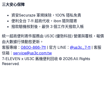
三大安心保障
資安
Securaze 軍規抹除，100% 隱私免責
便利
全台 7-11 超商代收，ibon 隨到隨寄
撥款
驗機核對後，最快 3 個工作天撥款入帳
統一超商便利寄件服務由 US3C (優勢科技) 營運與覆核，報價
由大數據行情動態更新。
客服專線：
0800-866-711
| 官方 LINE：
@us3c_7-11
| 客服
信箱：
service@us3c.com.tw
7-ELEVEN x US3C 舊機便利回收 © 2026.
All Rights
Reserved.