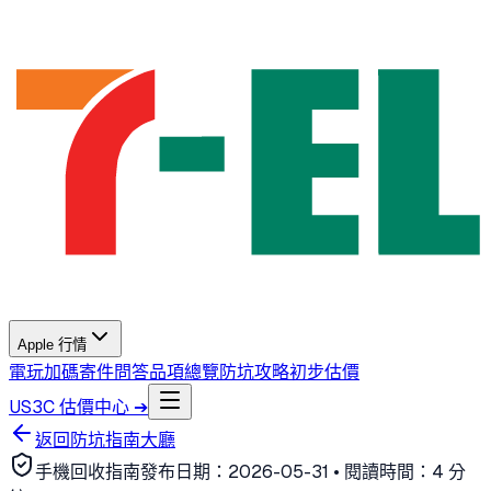
Apple 行情
電玩加碼
寄件問答
品項總覽
防坑攻略
初步估價
US3C 估價中心 ➔
返回防坑指南大廳
手機回收指南
發布日期：
2026-05-31
• 閱讀時間：
4 分