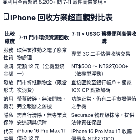
並利用全台超過 8,200+ 間 7-11 寄件高價變現。
iPhone 回收方案超直觀對比表
比較
7-11 × US3C 舊機便利高價收
7-11 門市環保資源回收
維度
購
服務
環保署推動之電子廢棄
專業 3C 二手估價收購交易
性質
物處理
收購
定額 12 元（全機型統
NT$500 ～ NT$27,000+
金額
一）
（依機型浮動）
發放
門市折抵購物金（限當
直接匯款至銀行帳戶 + 獨家
形式
次消費）
10% OP 點數加碼
適用
螢幕破碎、無法開機、
功能正常、仍有二手市場價值
機況
完全報廢之舊機
之手機
隱私
需自行清除，無專業資
Securaze 物理級抹除，提供
保障
安追溯與保障
法律責任保證
iPhone 16 Pro Max 1T
代表
iPhone 16 Pro Max 1T 收購
僅換 12 元
差價
價最高 NT$27,000