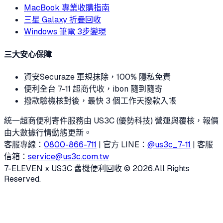
MacBook 專業收購指南
三星 Galaxy 折疊回收
Windows 筆電 3步變現
三大安心保障
資安
Securaze 軍規抹除，100% 隱私免責
便利
全台 7-11 超商代收，ibon 隨到隨寄
撥款
驗機核對後，最快 3 個工作天撥款入帳
統一超商便利寄件服務由 US3C (優勢科技) 營運與覆核，報價
由大數據行情動態更新。
客服專線：
0800-866-711
| 官方 LINE：
@us3c_7-11
| 客服
信箱：
service@us3c.com.tw
7-ELEVEN x US3C 舊機便利回收 © 2026.
All Rights
Reserved.