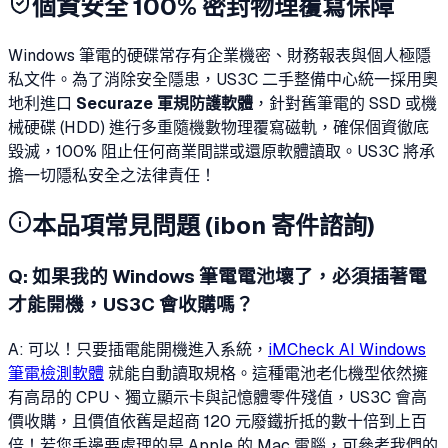
個資安全 100% 密封物理覆寫保障
Windows 筆電的硬碟常存有企業機密、財務報表與個人極隱
私文件。為了消除安全隱患，US3C 二手整備中心統一採用奧
地利進口
Securaze 軍規防護軟體
，針對舊筆電的 SSD 或機
械硬碟 (HDD) 進行多重隨機數物理覆寫磁軌，確保個資徹底
毀滅，100% 阻止任何商業間諜或還原軟體讀取。US3C 將承
擔一切隱私安全之法律責任！
本品項常見問題 (ibon 寄件諮詢)
Q:
如果我的 Windows 筆電電池壞了，必須插著電
才能開機，US3C 會收購嗎？
A: 可以！只要插電能開機進入系統，
iMCheck AI Windows
筆電檢測軟體
就能自動讀取規格。這種電池老化機型依然擁
有高昂的 CPU、獨立顯示卡與記憶體零件殘值，US3C 會高
價收購，且價值依舊是超商 120 元廢鐵折抵的數十倍到上百
倍！若您手邊要處理的是 Apple 的 Mac 電腦，可參考我們的