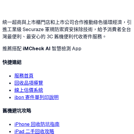
統一超商與上市櫃門店和上市公司合作推動綠色循環經濟，引
進工業級 Securaze 軍規防禦資安抹除技術，給予消費者全台
灣最便利、最安心的 3C 舊機便利代收寄件服務。
推薦搭配
iMCheck AI
智慧檢測 App
快捷連結
服務首頁
回收品項導覽
線上估價系統
ibon 寄件單列印說明
舊機避坑攻略
iPhone 回收防坑指南
iPad 二手回收攻略