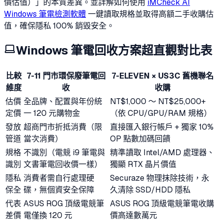
價估值）」的本質差異。並詳解如何使用
iMCheck AI
Windows 筆電檢測軟體
一鍵讀取規格並取得高額二手收購估
值，確保隱私 100% 銷毀安全。
Windows 筆電回收方案超直觀對比表
比較
7-11 門市環保廢筆電回
7-ELEVEN × US3C 舊機聯名
維度
收
收購
估價
全品牌、配置與年份統
NT$1,000 ～ NT$25,000+
定價
一 120 元購物金
（依 CPU/GPU/RAM 規格）
發放
超商門市折抵消費（限
直接匯入銀行帳戶 + 獨家 10%
管道
當次消費）
OP 點數加碼回饋
規格
不識別（電競 i9 筆電與
精準讀取 Intel/AMD 處理器、
識別
文書筆電回收價一樣）
獨顯 RTX 晶片價值
隱私
消費者需自行處理硬
Securaze 物理抹除技術，永
保全
碟，無個資安全保障
久清除 SSD/HDD 隱私
代表
ASUS ROG 頂級電競筆
ASUS ROG 頂級電競筆電收購
差價
電僅換 120 元
價高達數萬元