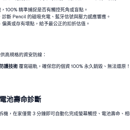
塊，100% 精準捕捉是否有觸控死角或盲點。
r 用戶，診斷 Pencil 的磁吸充電、藍牙信號與壓力感應響應。
、偏黃或存有壞點，給予最公正的扣折估值。
1 提供高規格的資安防線：
軍規防護技術
覆寫磁軌，確保您的個資 100% 永久銷毀、無法還
與電池壽命診斷
無痛免拆機，在家僅需 3 分鐘即可自動化完成螢幕觸控、電池壽命、