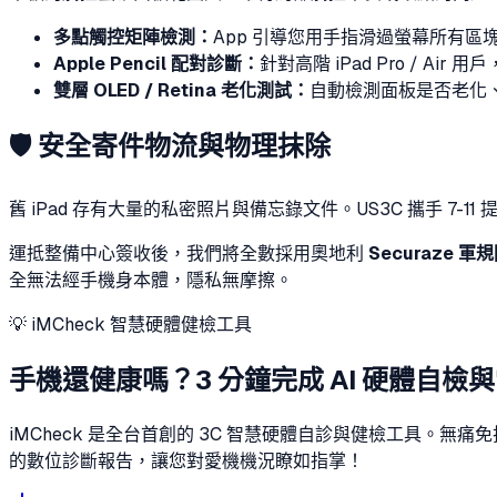
多點觸控矩陣檢測：
App 引導您用手指滑過螢幕所有區
Apple Pencil 配對診斷：
針對高階 iPad Pro / Ai
雙層 OLED / Retina 老化測試：
自動檢測面板是否老化
🛡️ 安全寄件物流與物理抹除
舊 iPad 存有大量的私密照片與備忘錄文件。US3C 攜手 7-1
運抵整備中心簽收後，我們將全數採用奧地利
Securaze 
全無法經手機身本體，隱私無摩擦。
💡 iMCheck 智慧硬體健檢工具
手機還健康嗎？3 分鐘完成 AI 硬體自檢
iMCheck 是全台首創的 3C 智慧硬體自診與健檢工具。
的數位診斷報告，讓您對愛機機況瞭如指掌！