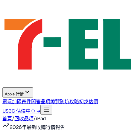
Apple 行情
電玩加碼
寄件問答
品項總覽
防坑攻略
初步估價
US3C 估價中心 ➔
首頁
/
回收品項
/
iPad
2026年最新收購行情報告