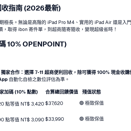
指南 (2026最新)
無論是高階的 iPad Pro M4、實用的 iPad Air 還是入門款
，取得 ibon 寄件單，到超商隨寄隨收，變現超級省時！
碼 10% OPENPOINT)
。
獨家合作：選擇 7-11 超商便利回收，除可獲得 100% 現金收購
App
自動化自檢之數位評估為準。
獨家加碼 (10% 點數)
合算總回饋價值
殘值狀態
🟢 極致保值
$37,620
20
點
等值 NT$
3,420
🟢 極致保值
$33,990
90
點
等值 NT$
3,090