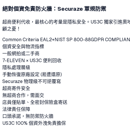
絕對個資免責防火牆：Securaze 軍規防禦
超商便利代收，最核心的考量是隱私安全。US3C 獨家引進奧地
顧之憂！
Common Criteria EAL2+
NIST SP 800-88
GDPR COMPLIAN
個資安全與物流指標
一般網拍或二手商
7-ELEVEN × US3C 便利回收
隱私處理層級
手動恢復原廠設定 (易遭還原)
Securaze 物理級不可逆覆寫
超商寄件安全
無超商合作，需面交
店員僅貼單、全密封保險盒寄送
法律責任保障
口頭承諾，無防禦防火牆
US3C 100% 個資外洩免責擔保