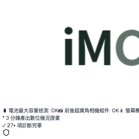
🔋 電池最大容量檢測: OK
📸 前後超廣角相機組件: OK
📱 螢幕
* 3 分鐘產出數位機況證書
✓ 27+ 項診斷完畢